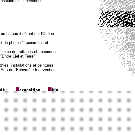
position de " spécimens "
r un bâteau itinérant sur l'Océan
t de photos " spécimens et
" expo de frottages et spécimens
Entre Ciel et Terre"
s
es, installations et peintures
Arts de l'Ephémère Intervention