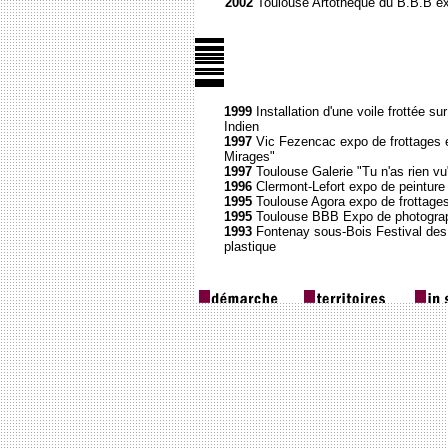
2002
Toulouse Artothèque du B.B.B ex
1999
Installation d'une voile frottée su
Indien
1997
Vic Fezencac expo de frottages e
Mirages"
1997
Toulouse Galerie "Tu n'as rien vu
1996
Clermont-Lefort expo de peinture "
1995
Toulouse Agora expo de frottage
1995
Toulouse BBB Expo de photographi
1993
Fontenay sous-Bois Festival des 
plastique